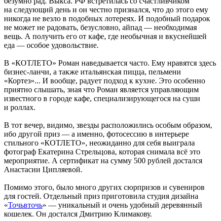
безумно рад. Выкса. РФ встретилась со счастливчиком
на следующий день и он честно признался, что до этого ему
никогда не везло в подобных лотереях. И подобный подарок
не может не радовать, безусловно, айпад — необходимая
вещь. А получить его от кафе, где необычная и вкуснейшей
еда — особое удовольствие.
В «КОТЛЕТО» Роман наведывается часто. Ему нравятся здесь
бизнес-ланчи, а также итальянская пицца, пельмени
«Кортез»... И вообще, радует подход к кухне. Это особенно
приятно слышать, зная что Роман является управляющим
известного в городе кафе, специализирующегося на суши
и роллах.
В тот вечер, видимо, звезды расположились особым образом,
ибо другой приз — а именно, фотосессию в интерьере
стильного «КОТЛЕТО», неожиданно для себя выиграла
фотограф Екатерина Стрельцова, которая снимала всё это
мероприятие. А сертификат на сумму 500 рублей достался
Анастасии Ципляевой.
Помимо этого, было много других сюрпризов и сувениров
для гостей. Отдельный приз приготовила студия дизайна
«
Точьвточь
» — уникальный и очень удобный деревянный
кошелек. Он достался Дмитрию Климакову.