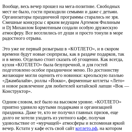
Вообще, весь вечер прошел на мега-позитиве. Свободных
мест не было, гости приходили семьями и даже с детьми.
Организаторы праздничной программы старались не зря.
Смешные конкурсы с ярким ведущим Артемом Филиным
и Dj Михаилом Бормотиным создали особую дружескую
атмосферу. Все веселились от души и просто тонули в море
радостного отрыва.
Это уже не первый розыгрыш в «КОТЛЕТО», и в скором
времени будут новые сюрпризы, как в раздаче подарков, так
и в меню. Отдельно стоит сказать об угощении. Как всегда,
кухня «КОТЛЕТО» была безупречной, и для гостей
подготовлено особое праздничное меню. По достоинству
желающие могли оценить его новинки: креольскую паэлью
«Джамбалайя», роллы «Йокко», фирменные котлеты «Лето»
и новое развлечение для любителей китайской лапши «Вок —
Конструктор».
Одним словом, всё было на высоком уровне. «КОТЛЕТО»
приятно удивило крутыми подарками и организацией
праздника. Даже те, кто не получил главных призов, еще
долго не хотели уходить из уютного кафе, получая
удовольствие от «мурчащей» атмосферы и вспоминая яркий
вечер. Кстати у кафе есть свой сайт
котлето.рф
, на котором