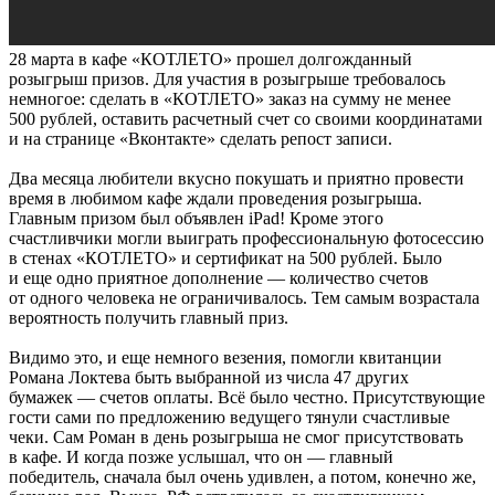
28 марта в кафе «КОТЛЕТО» прошел долгожданный
розыгрыш призов. Для участия в розыгрыше требовалось
немногое: сделать в «КОТЛЕТО» заказ на сумму не менее
500 рублей, оставить расчетный счет со своими координатами
и на странице «Вконтакте» сделать репост записи.
Два месяца любители вкусно покушать и приятно провести
время в любимом кафе ждали проведения розыгрыша.
Главным призом был объявлен iPad! Кроме этого
счастливчики могли выиграть профессиональную фотосессию
в стенах «КОТЛЕТО» и сертификат на 500 рублей. Было
и еще одно приятное дополнение — количество счетов
от одного человека не ограничивалось. Тем самым возрастала
вероятность получить главный приз.
Видимо это, и еще немного везения, помогли квитанции
Романа Локтева быть выбранной из числа 47 других
бумажек — счетов оплаты. Всё было честно. Присутствующие
гости сами по предложению ведущего тянули счастливые
чеки. Сам Роман в день розыгрыша не смог присутствовать
в кафе. И когда позже услышал, что он — главный
победитель, сначала был очень удивлен, а потом, конечно же,