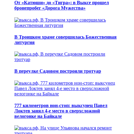
От «Катюши» до «Тигра»: в Выксе прошел
бронепробег «Дорога Мужества»
В Троицком храме совершилась Божественная
литургия
В переулке Садовом построили тротуар
777 километров нон-стоп: выксунец Павел
Локтев занял 4-е место в сверхсложной
велогонке на Байкале