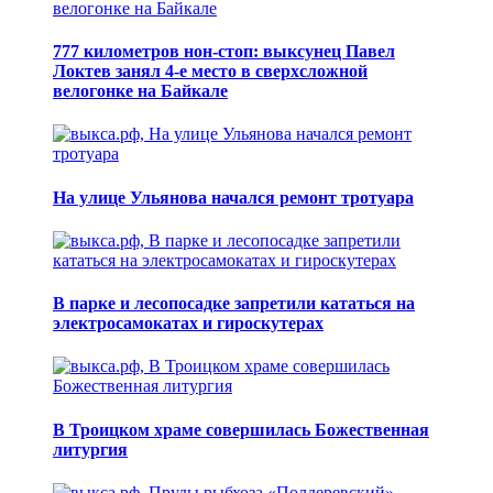
777 километров нон-стоп: выксунец Павел
Локтев занял 4-е место в сверхсложной
велогонке на Байкале
На улице Ульянова начался ремонт тротуара
В парке и лесопосадке запретили кататься на
электросамокатах и гироскутерах
В Троицком храме совершилась Божественная
литургия