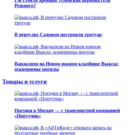
Где стояла древняя Успенская церковь села
Решного?
В переулке Садовом построили тротуар
Вандализм на Новом южном кладбище Выксы:
осквернены могилы
Товары и услуги
Поездки в Москву — с транспортной компанией
«Попутчик»