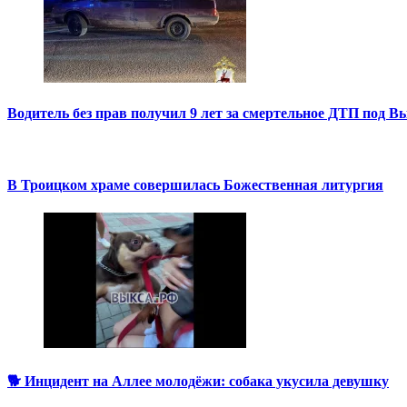
Водитель без прав получил 9 лет за смертельное ДТП под В
В Троицком храме совершилась Божественная литургия
🐕 Инцидент на Аллее молодёжи: собака укусила девушку