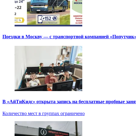
Поездки в Москву — с транспортной компанией «Попутчик
В «АйТиКидс» открыта запись на бесплатные пробные зан
Количество мест в группах ограничено