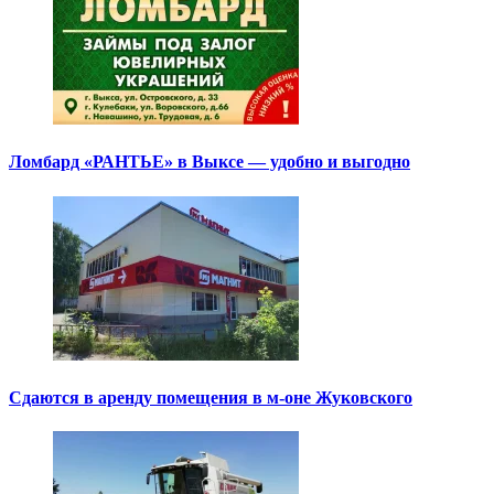
Ломбард «РАНТЬЕ» в Выксе — удобно и выгодно
Сдаются в аренду помещения в м-оне Жуковского