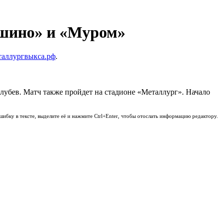
шино» и «Муром»
таллургвыкса.рф
.
лубев. Матч также пройдет на стадионе «Металлург». Начало
шибку в тексте, выделите её и нажмите Ctrl+Enter, чтобы отослать информацию редактору.