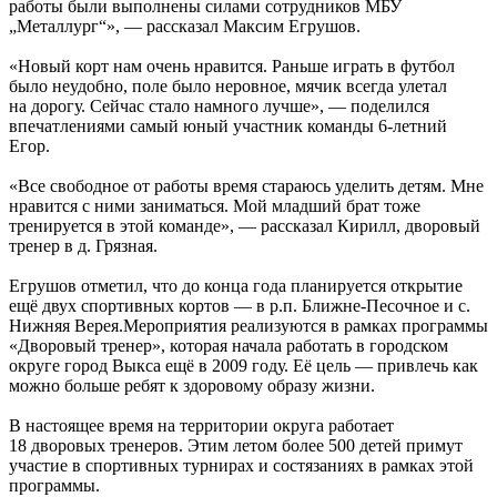
работы были выполнены силами сотрудников МБУ
„Металлург“», — рассказал Максим Егрушов.
«Новый корт нам очень нравится. Раньше играть в футбол
было неудобно, поле было неровное, мячик всегда улетал
на дорогу. Сейчас стало намного лучше», — поделился
впечатлениями самый юный участник команды 6-летний
Егор.
«Все свободное от работы время стараюсь уделить детям. Мне
нравится с ними заниматься. Мой младший брат тоже
тренируется в этой команде», — рассказал Кирилл, дворовый
тренер в д. Грязная.
Егрушов отметил, что до конца года планируется открытие
ещё двух спортивных кортов — в р.п. Ближне-Песочное и с.
Нижняя Верея.Мероприятия реализуются в рамках программы
«Дворовый тренер», которая начала работать в городском
округе город Выкса ещё в 2009 году. Её цель — привлечь как
можно больше ребят к здоровому образу жизни.
В настоящее время на территории округа работает
18 дворовых тренеров. Этим летом более 500 детей примут
участие в спортивных турнирах и состязаниях в рамках этой
программы.