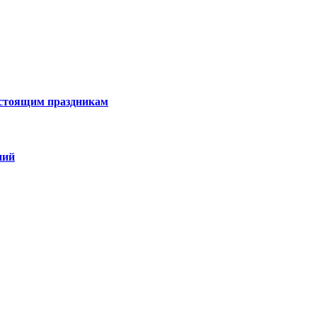
дстоящим праздникам
ний