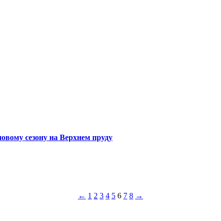
овому сезону на Верхнем пруду
←
1
2
3
4
5
6
7
8
→