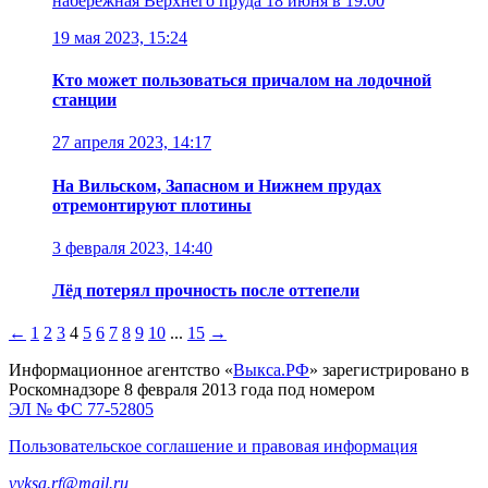
набережная Верхнего пруда
18 июня в 19:00
19 мая 2023, 15:24
Кто может пользоваться причалом на лодочной
станции
27 апреля 2023, 14:17
На Вильском, Запасном и Нижнем прудах
отремонтируют плотины
3 февраля 2023, 14:40
Лёд потерял прочность после оттепели
←
1
2
3
4
5
6
7
8
9
10
...
15
→
Информационное агентство «
Выкса.РФ
» зарегистрировано в
Роскомнадзоре 8 февраля 2013 года под номером
ЭЛ № ФС 77-52805
Пользовательское соглашение и правовая информация
vyksa.rf@mail.ru