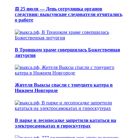
⚖️ 25 июля — День сотрудника органов
следствия: выксунские следователи отчитались
о работе
В Троицком храме совершилась Божественная
литургия
Жителя Выксы спасли с тонущего катера в
Нижнем Новгороде
В парке и лесопосадке запретили кататься на
электросамокатах и гироскутерах