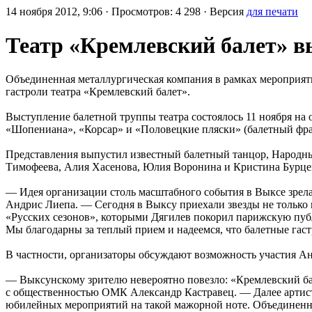
14 ноября 2012, 9:06 · Просмотров: 4 298 · Версия
для печати
Театр «Кремлевский балет» в
Объединенная металлургическая компания в рамках мероприяти
гастроли театра «Кремлевский балет».
Выступление балетной труппы театра состоялось 11 ноября на
«Шопениана», «Корсар» и «Половецкие пляски» (балетный фраг
Представления выпустил известный балетный танцор, Народный
Тимофеева, Алия Хасенова, Юлия Воронина и Кристина Бурце
— Идея организации столь масштабного события в Выксе зрела
Андрис Лиепа. — Сегодня в Выксу приехали звезды не только из
«Русских сезонов», которыми Дягилев покорил парижскую публи
Мы благодарны за теплый прием и надеемся, что балетные гаст
В частности, организаторы обсуждают возможность участия А
— Выксунскому зрителю невероятно повезло: «Кремлевский ба
с общественностью ОМК Александр Кастравец. — Далее артисты
юбилейных мероприятий на такой мажорной ноте. Объединенна