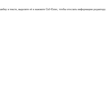
шибку в тексте, выделите её и нажмите Ctrl+Enter, чтобы отослать информацию редактору.