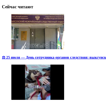
Сейчас читают
⚖️ 25 июля — День сотрудника органов следствия: выксунск