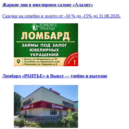
Жаркие дни в ювелирном салоне «Алалит»
Скидки на серебро и золото от -10 % до -15% до 31.08.2026.
Ломбард «РАНТЬЕ» в Выксе — удобно и выгодно