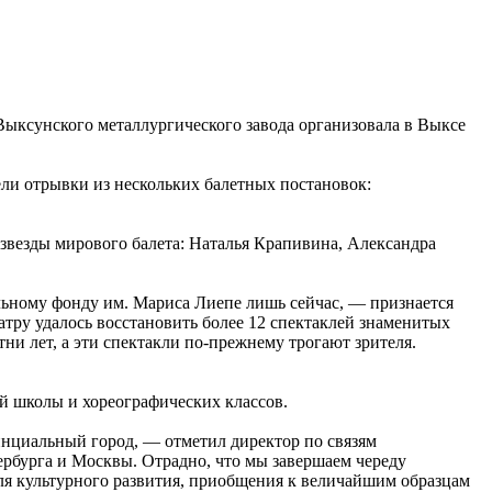
ыксунского металлургического завода организовала в Выксе
ели отрывки из нескольких балетных постановок:
звезды мирового балета: Наталья Крапивина, Александра
льному фонду им. Мариса Лиепе лишь сейчас, — признается
атру удалось восстановить более 12 спектаклей знаменитых
ни лет, а эти спектакли по-прежнему трогают зрителя.
й школы и хореографических классов.
нциальный город, — отметил директор по связям
ербурга и Москвы. Отрадно, что мы завершаем череду
ля культурного развития, приобщения к величайшим образцам