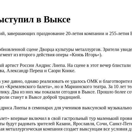
ыступил в Выксе
й, завершающих празднование 20-летия компании и 255-летия В
 обновленной сцене Дворца культуры металлургов. Зрители увид
мент из второго действия оперы «Князь Игорь»).
 артист России Андрис Лиепа. На сцене в этот вечер блистали 
ва, Александр Переш и Саори Коике.
 уже давно, однако реализовать ее удалось ОМК и благотворите
 «Кремлевского балета», но и Мариинского театра. За 10 лет те
ку. Два из них мы показали сегодня в Выксе. Прошло более сот
роли станут в Выксе доброй традицией.
ндриса Лиепы в семинарах для учеников выксунской музыкально
лет» впервые включил в свой гастрольный тур маленький прови
 будут радовать зрителей Казани, Ярославля, Сочи, Санкт-Пет
я металлургическая компания создает выксунцам все условия д