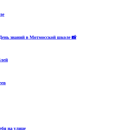
ле
День знаний в Мотмосской школе 📸
блей
еев
ебя на улице