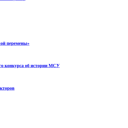
ой перемены»
го конкурса об истории МСУ
екторов